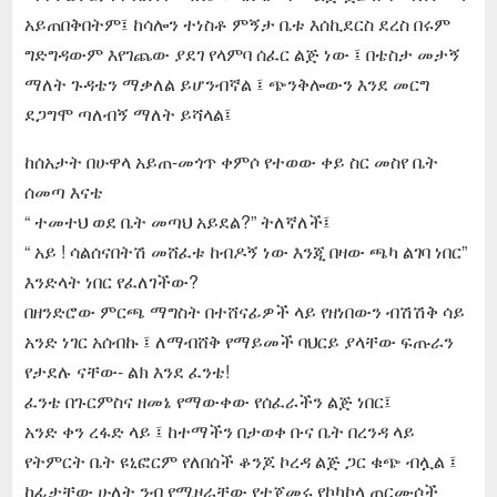
አይጠበቅበትም፤ ከሳሎን ተነስቶ ምኝታ ቤቱ እሰኪደርስ ደረስ በሩም
ግድግዳውም እየገጨው ያደገ የላምባ ሰፈር ልጅ ነው ፤ በቴስታ መታኝ
ማለት ጉዳቴን ማቃለል ይሆንብኛል ፤ ጭንቅሎውን እንደ መርግ
ደጋግሞ ጣለብኝ ማለት ይሻላል፤
ከሰአታት በሁዋላ አይጠ-መጎጥ ቀምሶ የተወው ቀይ ስር መስየ ቤት
ሰመጣ እናቴ
“ ተመተህ ወደ ቤት መጣህ አይደል?” ትለኛለች፤
“ አይ ! ሳልሰናበትሽ መሸፈቱ ከብዶኝ ነው እንጂ በዛው ጫካ ልገባ ነበር”
እንድላት ነበር የፈለገችው?
በዘንድሮው ምርጫ ማግስት በተሸናፊዎች ላይ የዘነበውን ብሽሽቅ ሳይ
አንድ ነገር አሰብኩ ፤ ለማብሸቅ የማይመች ባህርይ ያላቸው ፍጡራን
የታደሉ ናቸው- ልክ እንደ ፈንቴ!
ፈንቴ በጉርምስና ዘመኔ የማውቀው የሰፈራችን ልጅ ነበር፤
አንድ ቀን ረፋድ ላይ ፤ ከተማችን በታወቀ ቡና ቤት በረንዳ ላይ
የትምርት ቤት ዩኒፎርም የለበሰች ቆንጆ ኮረዳ ልጅ ጋር ቁጭ ብሏል ፤
ከፊታቸው ሁለት ንብ የሚዞራቸው የተጀመሩ የኮካኮላ ጠርሙሶች