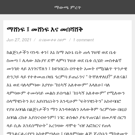
ማውጫ ምረጥ
ማሸነፍ ፤ መሸነፍ እና መበሻሸቅ
Jun 27, 2021
በ
በዕውቀቱ ስዩም
1 comment
ከልጅነታችን ባንዱ ቀን፤ እኔ ከማ አቡኔ ቤት ጠላ ገዝቼ ወደ ቤቴ
ስመጣ ፤ ሌላው እኩያየ ደሞ ላምባ ገዝቶ ወደ ቤቱ ሲሄድ መስቀልኛ
መንገድ ላይ እንገናኛለን ፤ ከዩንበርሱ በጥቂት አመት የሚበልጥ ጥንታዊ
ድንጋይ ላይ የተቀመጠ ቦዘኔ ጎረምሳ ይጠራንና “ ትቸለዋለህ?” ይለናል፤
እኔ ወደ ባለላምባው እያየሁ “ከነካኝ አለቀውም“ እላለሁ፤ ባለ
ላምባውም ተመሳሳይ መልስ ይሰጣል፤ ‘ከነካኝ አለቀውም” የሚለውን
ሰላማዊነትን እና አይበገሬነትን እንዲሁም “ፍትሃዊነትን” አስተባበሮ
የያዘ አባባል በልጅነታችን ማን እንዳቀበለን አላውቅም ጎረምሳው በዚህ
አባባል ረክቶ አያሰናብተንም፤ ነገር ቆስቁሶ ያፋጥጠናል፤ ዘመዶቼ ሰርግ
ላይ ሲሉ እንደሰማሁት” አረንዛው ዳሞቴ “ብየ እፎክርና የጠላ
ማንቆርቆሪያየን አስቀምጣለሁ ፤ ባለላምባው ልጅ ጀሪካኑን ማስቀመጥ