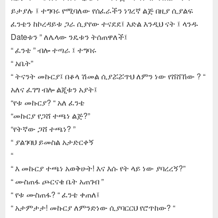
ይታያሉ ፤ ተግባሩ የሚባለው የሰፈራችን ነገረኛ ልጅ በዚያ ሲያልፍ
ፈንቴን ከኮረዳይቱ ጋራ ሲያየው ተናደደ፤ እድል እንዲህ ናት ፤ ላንዱ
Dateቱን ” ለሌላው ንዴቱን ትሰጠዋለች፤
“ ፈንቴ ” ብሎ ተጣራ ፤ ተግባሩ
“ አቤት”
“ ትናንት መኩርያ፤ በቆላ ሽመል ሲያሯሯጥህ ለምን ነው የሸሸኸው ? “
አለና ፈገግ ብሎ ልጂቱን አያት፤
“የቱ መኩርያ? “ አለ ፈንቴ
“መኩርያ የጋሸ ተጫነ ልጅ?”
“የትኛው ጋሸ ተጫነ? ”
“ ያልገባህ ይመስል አታድርቀኝ
“
“ እ መኩርያ ተጫነ አወቅሁት! እና እሱ የት ላይ ነው ያባረረኝ?”
“ ሙስጠፋ ጮርናቄ ቤት አጠገብ ”
“ የቱ ሙስጠፋ? “ ፈንቴ ቀጠለ፤
“ አታምታታ! መኩርያ ለምንድነው ሲያባርርህ የሮጥከው? “