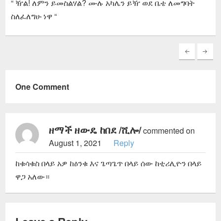
“ ዥል! ለምን ይመስልሃል? ሙሉ አካሌን ይዥ ወደ ቤቴ ለመግባት
ስለፈለግሁ ነዋ “
One Comment
ዘማች ዘውዴ ከበደ /ሺሎ/
commented on
August 1, 2021
Reply
ከቁሳቁስ በላይ አዎ ከዕንቁ እና ጌጣጌጥ በላይ ሰው ከቲሪሊዮን በላይ
ዋጋ አለው።