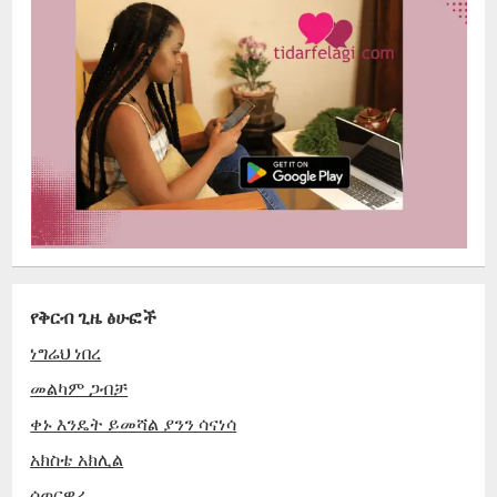
የቅርብ ጊዜ ፅሁፎች
ነግሬህ ነበረ
መልካም ጋብቻ
ቀኑ እንዴት ይመሻል ያንን ሳናነሳ
አክስቴ አክሊል
ሰወርዋራ