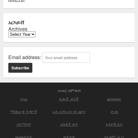
አርካይቭ
Archives
Email address:
ጦመር በምድብ
ሀገሬ
ሌሎች ወጎች
ልብወለድ
ማህበራዊ ጉዳዮች
ራስ አገዝ እና ስነ ልቦና
ታሪክ
ኃይማኖት
አስቂኝ ወግ
ኦድዮቪዲዮ
ከመፅሓፍት
ወቅታዊ
የፊልም ሒስ