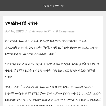
ማውጫ ምረጥ
የጣልኩብሽ ተስፋ
Jul 18, 2020
በ
በዕውቀቱ ስዩም
0 Comments
ከአምስት አመታት በፊት የሐረር ከተማን በጎበኘሁበት ወቅት
ያደረብኝን ተስፋ እና ስጋት “ካሜን ባሻገር “ በተባለው መፅሀፌ ውስጥ
በሚከተለው መንገድ አስፍሬው ነበር፤
“ ከጁገል በር ላይ ቆሜ ሳያት ፤ሀረር ተስፋና ስጋት አግዛ ታየችኝ፤ የምን
ተስፋ ? የምን ስጋት? ባንድ ወቅት ስለ ስለሀረር አንድ ቀልድ ሰምቼ
ነበር፤
ጥቂት ሰዎች ተሰብስበው አቶ መለስ ዜናዊ ዘንድ ይመጡና “ሐረር
ከተማ ውስጥ ቆሞ የሚገኘው የነፍጠኛው የራስ መኮንን ሀውልት ፈርሶ
በቦታው የኢሚር አብዱላሂ ሀውልት ይቁም ፤ የሚል አቤቱታ ያቀርባሉ፤
መለስ ፤ ትንሽ አሰብ አደረገና” የራስ መኮንን ሀውልት ማፍረስ