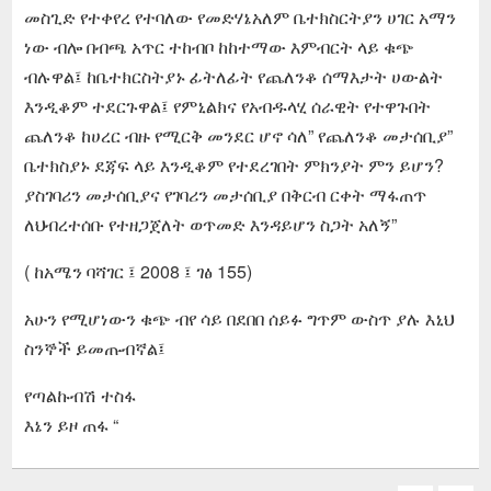
መስጊድ የተቀየረ የተባለው የመድሃኔአለም ቤተክስርትያን ሀገር አማን
ነው ብሎ በብጫ አጥር ተከብቦ ከከተማው እምብርት ላይ ቁጭ
ብሉዋል፤ ከቤተክርስትያኑ ፊትለፊት የጨለንቆ ሰማእታት ሀውልት
እንዲቆም ተደርጉዋል፤ የምኒልክና የአብዱላሂ ሰራዊት የተዋጉበት
ጨለንቆ ከሀረር ብዙ የሚርቅ መንደር ሆኖ ሳለ” የጨለንቆ መታሰቢያ”
ቤተክስያኑ ደጃፍ ላይ እንዲቆም የተደረገበት ምክንያት ምን ይሆን?
ያስገባሪን መታሰቢያና የገባሪን መታሰቢያ በቅርብ ርቀት ማፋጠጥ
ለህብረተሰቡ የተዘጋጀለት ወጥመድ እንዳይሆን ስጋት አለኝ”
( ከአሜን ባሻገር ፤ 2008 ፤ ገፅ 155)
አሁን የሚሆነውን ቁጭ ብየ ሳይ በደበበ ሰይፉ ግጥም ውስጥ ያሉ እኒህ
ስንኞች ይመጡብኛል፤
የጣልኩብሽ ተስፋ
እኔን ይዞ ጠፋ “