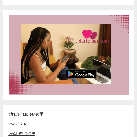
የቅርብ ጊዜ ፅሁፎች
ነግሬህ ነበረ
መልካም ጋብቻ