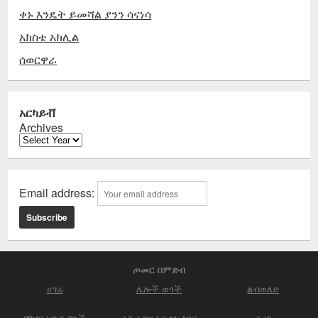
ቀኑ እንዴት ይመሻል ያንን ሳናነሳ
አክስቴ አክሊል
ሰወርዋራ
አርካይቭ
Archives
Email address:
ጦመር በምድብ
ሀገሬ
ሌሎች ወጎች
ልብወለድ
ማህበራዊ ጉዳዮች
ራስ አገዝ እና ስነ ልቦና
ታሪክ