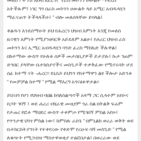
አትችሉም፤ ነገር ግን በራስ መኮንን ሀውልት ላይ አሚር አብዱላሂን
ማፈናጠጥ ትችላላችሁ፤ “ ብሎ መለሰላቸው ይባላል፤
ቀልዱን እንደሰማሁት ይህ የሐረርን ህዝብ እምነት እንጂ የመለስ
ዜናዊን እምነት የሚያንፀባርቅ አይደለም አልሁ፤ የሐረር ህዝብ ራስ
መኮንን እና ኢሚር አብዱላሂን ባንድ ፈረስ ማስኬድ ችሉዋል፤
በከተማው ውስጥ የሁለቱ ሰዎች መታሰቢያዎች ይታያሉ፤ ኩታ ገጠም
ድንበር ያላቸው ቤተክስያኖችና መስጊዶች ተቃቅፈው የሚኖሩባት ሆደ
ሰፊ ከተማ ናት -ሐረር፡፡ ዩኒሴኮ ይህንን የከተማዋን ልዩ ችሎታ አድንቆ
“ የመቻቻል ከተማ “ የሚል ማእረግ አጎናፅፉዋታል፡፡
ይህ በጎ የሆነ የህዝብ ባህል ከባለስልጣኖች አላማ ጋር ሲላተም አየሁና
ስጋት ገባኝ ፤ ወደ ሐረሪ ብሄራዊ ሙዚየም ጎራ ስል በትልቅ ፍሬም
የታጠረ የፎቶ ማህደር ውስጥ ተቀምጦ የሚጎበኝ ምስል አየሁ፤
የጥንታዊ ህንፃ ምስል ነው፤ ከምስሉ ራስጌ “ በምኒልክ ወረራ ወቅት ወደ
ቤተክርስትያንነት የተቀየረው የቀድሞ የረዑፍ ባሻ መስጊድ “ የሚል
ለቁጭት የሚጋብዝ ማስተዋወቂያ ተፅፎበታል፤ በወረራው ወደ