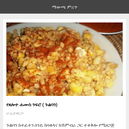
ማውጫ ምረጥ
የጸሎተ ሐሙስ ንፍሮ ( ጉልባን)
በ
ኤድዋርዶ
ጉልባን ከተፈተገ ሰንዴ ከባቄላና ከሽምብራ ጋር ተቀቅሎ የሚዘጋጅ