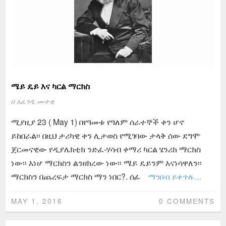
ሜይ ዴይ እና ካርል ማርክስ
በ
አፈንዲ ሙተቂ
ሚያዚያ 23 ( May 1) በየዓመቱ የዓለም ሰራተኞች ቀን ሆኖ
ይከበራል፡፡ በዚህ ታሪካዊ ቀን ሊታወስ የሚገባው ታላቅ ሰው ደግሞ
ጀርመናዊው የዲያሌክቲክ ንድፈ-ሃሳብ ቀማሪ ካርል ሄንሪክ ማርክስ
ነው፡፡ እነሆ ማርክስን ልንዘክረው ነው፡፡ ሜይ ዴይንም እናነሳዋለን፡፡
ማርክስን በጨረፍታ ማርክስ ማን ነበር?. ሰፊ
ማንበብ ይቀጥሉ…
MAY 1, 2016
0 COMMENTS