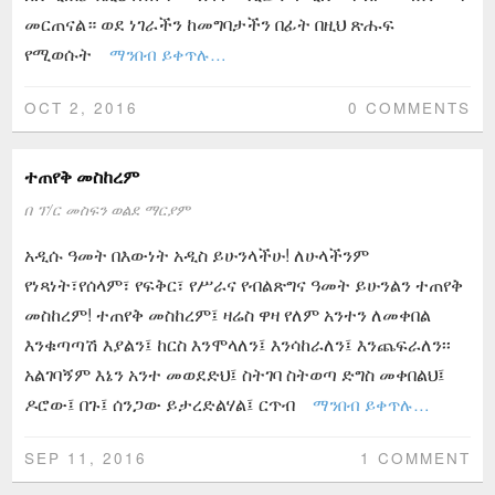
መርጠናል። ወደ ነገራችን ከመግባታችን በፊት በዚህ ጽሑፍ
የሚወሱት
ማንበብ ይቀጥሉ…
OCT 2, 2016
0 COMMENTS
ተጠየቅ መስከረም
በ
ፕ/ር መስፍን ወልደ ማርያም
አዲሱ ዓመት በእውነት አዲስ ይሁንላችሁ! ለሁላችንም
የነጻነት፣የሰላም፣ የፍቅር፣ የሥራና የብልጽግና ዓመት ይሁንልን ተጠየቅ
መስከረም! ተጠየቅ መስከረም፤ ዛሬስ ዋዛ የለም አንተን ለመቀበል
እንቁጣጣሽ እያልን፤ ከርስ እንሞላለን፤ እንሳከራለን፤ እንጨፍራለን፡፡
አልገባኝም እኔን አንተ መወደድህ፤ ስትገባ ስትወጣ ድግስ መቀበልህ፤
ዶሮው፤ በጉ፤ ሰንጋው ይታረድልሃል፤ ርጥብ
ማንበብ ይቀጥሉ…
SEP 11, 2016
1 COMMENT