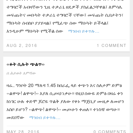
ተግባሮች አብዛኛውን ጊዜ ተቃራኒ ዘዴዎች ያስፈልጋቸዋል፤ ለምሳሌ
መፍጨትና መቡካት ተቃራኒ ተግባሮች ናቸው፤ መፍጨት ሲበታትን፣
ማቡካት ሰብስቦ ያያይዛል፤ የሚፈጭ ሰው ማቡካት ይችላል፤
እንዲሁም ማቡካት የሚችል ሰው
ማንበብ ይቀጥሉ…
AUG 2, 2016
1 COMMENT
‹‹ፉት ሲሉት ጭልጥ››
በ
ሕይወት እምሻው
ዛሬ.. ግንቦት 20 ማለዳ 1.45 ከበራፌ ላይ ቀጭን እና ስለታም ድምፅ
‹‹ልዋጭ! ልዋጭ!›› እያለ ሲጮህ ነቃሁ። የዚህ ሰውዬ ድምፅ በዛሬ ቀን
ከነገር ሁሉ ቀድሞ ጆሮዬ ጥልቅ ያለው የቀኑ ማጀቢያ ሙዚቃ ለመሆን
አስቦ ይሆን? ‹‹ልዋጭ! ልዋጭ!›› መጮሁን ቀጠለ። ተነስቼ ወጣሁ።
መደበኛው
ማንበብ ይቀጥሉ…
MAY 28, 2016
0 COMMENTS