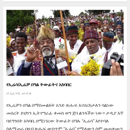
የኢሬሳ/ኢሬቻ በዓል ትውፊትና አከባበር
በ
አፈንዲ ሙተቂ
የኢሬቻን በዓል በማስመልከት አንድ ጽሑፍ እናበረክታለን ባልነው
መሰረት ይህንን ኢትኖግራፊ ቀመስ ወግ ጀባ ልንላችሁ ነው። ታዲያ እኛ
ባደግንበት አካባቢ በሚነገረው ትውፊት በዓሉ “ኢሬሳ” እየተባለ
ስለሚጠራ በዚህ ጽሑፍ ውስጥም “ኢሬሳ” የሚለውን ስም መጠቀሙን