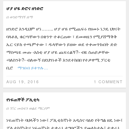
ሆያ ሆዬ ድሮና ዘንድሮ
በ
ወንድማገኝ ለማ
ዘንድሮ እንዲህም ሆነ…….. ሆያ ሆዬ የሚጨፍሩ የዘመኑ ነጋዴ ህፃናት
ባላቶሊ ቁርጣቸውን በቄንጥ ተቆርጠው ፣ ደመወዜን የሚያሸማቅቅ
ኤር ናይክ ተጫምተው ፣ ዱላቸውን ይዘው ወደ ተቀመጥኩበት ድድ
ማስጫዬ መጡ ‹እስቲ ሆያ ሆዬ ጨፍሩልኝ?› ብዬ ስጠይቃቸው
‹ባለስንት?› ብለውኝ በደህንነቶች እንደተከበበ የተቃዋሚ ፓርቲ
ቢሮ
ማንበብ ይቀጥሉ…
AUG 19, 2016
1 COMMENT
የነፍጠኞች ፖሊቲካ
በ
ፕ/ር መስፍን ወልደ ማርያም
ነፍጠኛነት ባህላችን ነው፤ ፖሊቲከኛነት አዲስና ባዕድ የትግል ዘዴ ነው፤
ፖሊቲከኛነትና ነፍጠኛነት ተቃራኒ ተግባሮችን ያመለክታሉ፤ ተቃራኒ