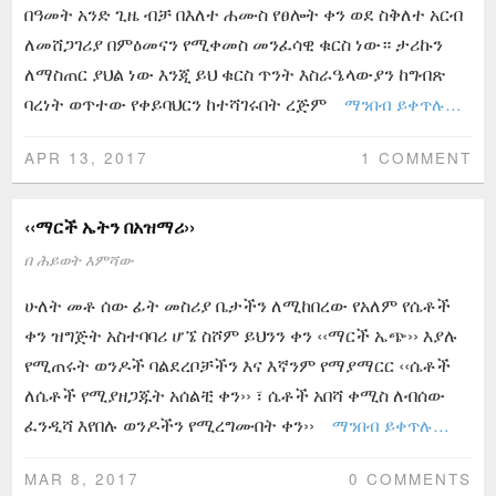
በዓመት አንድ ጊዜ ብቻ በእለተ ሐሙስ የፀሎት ቀን ወደ ስቅለተ አርብ
ለመሸጋገሪያ በምዕመናን የሚቀመስ መንፈሳዊ ቁርስ ነው። ታሪኩን
ለማስጠር ያህል ነው እንጂ ይህ ቁርስ ጥንት እስራዔላውያን ከግብጽ
ባረነት ወጥተው የቀይባህርን ከተሻገሩበት ረጅም
ማንበብ ይቀጥሉ…
APR 13, 2017
1 COMMENT
‹‹ማርች ኤትን በአዝማሪ››
በ
ሕይወት እምሻው
ሁለት መቶ ሰው ፊት መስሪያ ቤታችን ለሚከበረው የአለም የሴቶች
ቀን ዝግጅት አስተባባሪ ሆኜ ስሾም ይህንን ቀን ‹‹ማርች ኤጭ›› እያሉ
የሚጠሩት ወንዶች ባልደረቦቻችን እና እኛንም የማያማርር ‹‹ሴቶች
ለሴቶች የሚያዘጋጁት አሰልቺ ቀን›› ፣ ሴቶች አበሻ ቀሚስ ለብሰው
ፈንዲሻ እየበሉ ወንዶችን የሚረግሙበት ቀን››
ማንበብ ይቀጥሉ…
MAR 8, 2017
0 COMMENTS