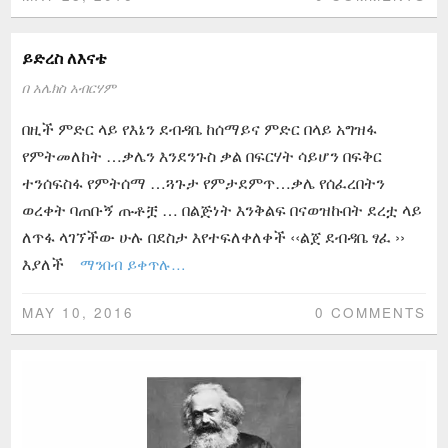
ይድረስ ለእናቴ
በ
አሌክስ አብርሃም
በዚች ምድር ላይ የእኔን ደብዳቤ ከሰማይና ምድር በላይ አግዝፋ
የምትመለከት …ቃሌን እንደንጉስ ቃል በፍርሃት ሳይሆን በፍቅር
ተንሰፍስፋ የምትሰማ …ጓጉታ የምታደምጥ…ቃሌ የሰፈረበትን
ወረቀት ባጠቡኝ ጡቶቿ … በልጅነት እንቅልፍ በናወዝኩበት ደረቷ ላይ
ለጥፋ ላገኘችው ሁሉ በደስታ እየተፍለቀለቀች ‹‹ልጀ ደብዳቤ ፃፈ ››
እያለች
ማንበብ ይቀጥሉ…
MAY 10, 2016
0 COMMENTS