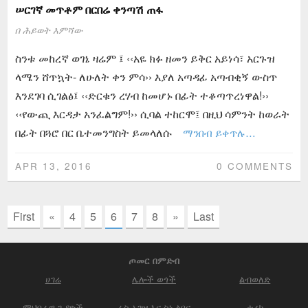
ሠርገኛ መጥቶም በርበሬ ቀንጣሽ ጠፋ
በ
ሕይወት እምሻው
ስንቱ መከረኛ ወገኔ ዛሬም ፤ ‹‹አዬ ክፉ ዘመን ይቅር አይነሳ፣ አርጉዝ
ላሜን ሸጥኳት- ለሁለት ቀን ምሳ›› እያለ አጣዳፊ አጣብቂኝ ውስጥ
እንደገባ ሲገልፅ፤ ‹‹ድርቁን ረሃብ ከመሆኑ በፊት ተቆጣጥረነዋል!››
‹‹የውጪ እርዳታ አንፈልግም!›› ሲባል ተከርሞ፤ በዚህ ሳምንት ከወራት
በፊት በጓሮ በር ቤተመንግስት ይመላለሱ
ማንበብ ይቀጥሉ…
APR 13, 2016
0 COMMENTS
First
«
4
5
6
7
8
»
Last
ጦመር በምድብ
ሀገሬ
ሌሎች ወጎች
ልብወለድ
ማህበራዊ ጉዳዮች
ራስ አገዝ እና ስነ ልቦና
ታሪክ