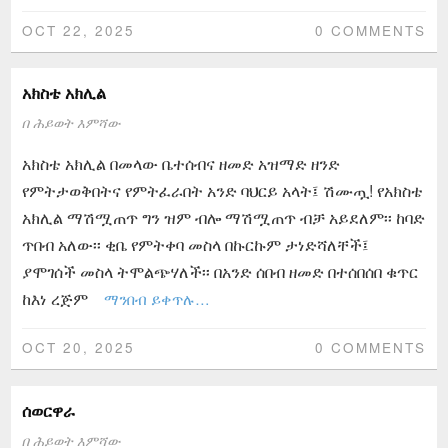
OCT 22, 2025
0 COMMENTS
አክስቴ አክሊል
በ
ሕይወት እምሻው
አክስቴ አክሊል በመላው ቤተሰብና ዘመድ አዝማድ ዘንድ
የምትታወቅበትና የምትፈራበት አንድ ባህርይ አላት፤ ሽሙጧ! የአክስቴ
አክሊል ማሽሟጠጥ ግን ዝም ብሎ ማሽሟጠጥ ብቻ አይደለም፡፡ ከባድ
ጥበብ አለው፡፡ ቂቤ የምትቀባ መስላ በኩርኩም ታነድሻለቸች፤
ያሞገሰች መስላ ትሞልጭሃለች፡፡ በአንድ ሰበብ ዘመድ በተሰበሰበ ቁጥር
ከእነ ረጅም
ማንበብ ይቀጥሉ…
OCT 20, 2025
0 COMMENTS
ሰወርዋራ
በ
ሕይወት እምሻው