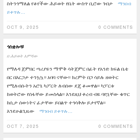
ስትንጎማለል የቆየችው ሕይወት የቤት ውስጥ ቢሮው ገብታ
ማንበብ
ይቀጥሉ…
OCT 9, 2025
0 COMMENTS
ጎስቋሎቹ
በ
ሕይወት እምሻው
የማለዳ ጀምበር ጣሪያዬን ማሞቅ ሳትጀምር በፊት የአንድ ክፍል ቤቴ
በር በእርጋታ ተንኳኳ። አባባ ናቸው፡፡ ክረምት በጋ ሳይሉ ዘወትር
የሚለብሱትን አሮጌ ካፖርት ለብሰው ደጄ ቆመዋል፡፡ ካፓርቱ
ከወትሮው የሰፋቸው ይመስላል፡፡ እንደዚህ ቀረብ ብዬ ባየኋቸው ቁጥር
ከሲታ ሰውነትና ፊታቸው ይበልጥ ተጎሳቅሎ ይታየኛል፡፡
እንደሁልጊዜው
ማንበብ ይቀጥሉ…
OCT 7, 2025
0 COMMENTS