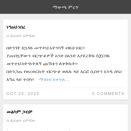
ማውጫ ምረጥ
ነግሬህ ነበረ
በ
ሕይወት እምሻው
በድንገት ከኋላዬ መጥተህ አትንካኝ ብዬህ ነበር፡፡
ያጠብኳቸውን ብርጭቆዎች አንድ በአንድ እያደረቅኩ ከጀርባዬ
መጥተህ ስትጎነትለኝ ጩኸቴን ለቀቅኩት፡፡
በድንጋጤ የወረወርኩት ብርጭቆ ወለሉ ላይ አርፎ ሲበተን አንዱ ስባሪ
እግሬ ላይ ተሰካ፡፡
ማንበብ ይቀጥሉ…
OCT 25, 2025
0 COMMENTS
መልካም ጋብቻ
በ
ሕይወት እምሻው