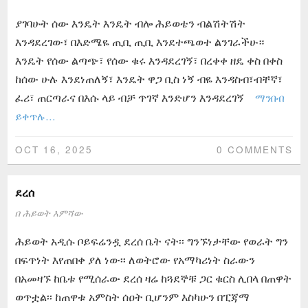
ያገባሁት ሰው እንዴት እንዴት ብሎ ሕይወቴን ብልሽትሽት
እንዳደረገው፣ በእድሜዬ ጢቢ ጢቢ እንደተጫወተ ልንገራችሁ።
እንዴት የሰው ልጣጭ፣ የሰው ቁሩ እንዳደረገኝ፣ በረቀቀ ዘዴ ቀስ በቀስ
ከሰው ሁሉ እንደነጠለኝ፣ እንዴት ዋጋ ቢስ ነኝ ብዬ እንዳስብ፣ብቸኛ፣
ፈሪ፣ ጠርጣራና በእሱ ላይ ብቻ ጥገኛ እንድሆን እንዳደረገኝ
ማንበብ
ይቀጥሉ…
OCT 16, 2025
0 COMMENTS
ደረሰ
በ
ሕይወት እምሻው
ሕይወት አዲሱ ቦይፍሬንዷ ደረሰ ቤት ናት፡፡ ግንኙነታቸው የወራት ግን
በፍጥነት እየጠበቀ ያለ ነው፡፡ ለወትሮው የአማካሪነት ስራውን
በአመዛኙ ከቤቱ የሚሰራው ደረሰ ዛሬ ከጓደኞቹ ጋር ቁርስ ሊበላ በጠዋት
ወጥቷል፡፡ ከጠዋቱ አምስት ሰዐት ቢሆንም እስካሁን በፒጃማ