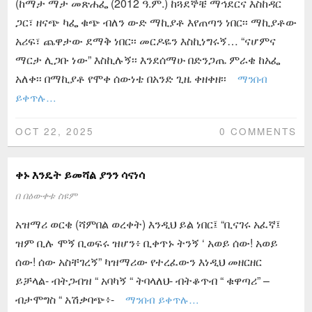
(ከማታ ማታ መጽሐፌ (2012 ዓ.ም.) ከጓደኞቼ ማኅደርና እስከዳር
ጋር፣ ዘናጭ ካፌ ቁጭ ብለን ውድ ማኪያቶ እየጠጣን ነበር፡፡ ማኪያቶው
አሪፍ፣ ጨዋታው ደማቅ ነበር፡፡ መርዶዬን እስኪነግሩኝ… “ናሆምና
ማርታ ሊጋቡ ነው” እስኪሉኝ፡፡ እንደሰማሁ በድንጋጤ ምራቄ ከአፌ
አለቀ፡፡ በማኪያቶ የሞቀ ሰውነቴ በአንድ ጊዜ ቀዘቀዘ፡፡
ማንበብ
ይቀጥሉ…
OCT 22, 2025
0 COMMENTS
ቀኑ እንዴት ይመሻል ያንን ሳናነሳ
በ
በዕውቀቱ ስዩም
አዝማሪ ወርቄ (ሻምበል ወረቀት) እንዲህ ይል ነበር፤ “ቢናገሩ አፈኛ፤
ዝም ቢሉ ሞኝ ቢወፍሩ ዝሆን፥ ቢቀጥኑ ትንኝ ‘ አወይ ሰው! አወይ
ሰው! ሰው አስቸገረኝ” ካዝማሪው የተረፈውን እነዲህ መዘርዘር
ይቻላል- ብትጋብዝ “ አባካኝ “ ትባላለህ- ብትቆጥብ “ ቁዋጣሪ” –
ብታሞግስ “ አሽቃባጭ፥-
ማንበብ ይቀጥሉ…