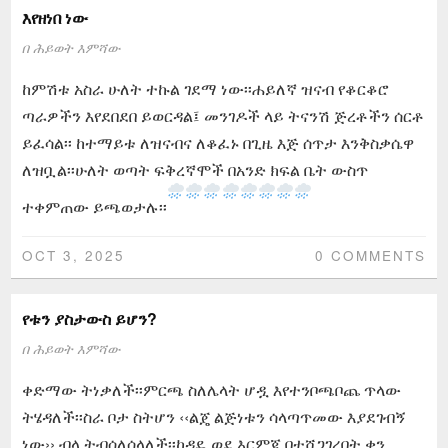
እየዘነበ ነው
በ
ሕይወት እምሻው
ከምሽቱ አስራ ሁለት ተኩል ገደማ ነው፡፡ሐይለኛ ዝናብ የቆርቆሮ
ጣራዎችን እየደበደበ ይወርዳል፤ መንገዶች ላይ ትናንሽ ጅረቶችን ሰርቶ
ይፈሳል፡፡ ከተማይቱ ለዝናብና ለቆፈኑ በጊዜ እጅ ሰጥታ እንቅስቃሴዋ
ለዝቧል፡፡ሁለት ወጣት ፍቅረኛሞች በአንድ ክፍል ቤት ውስጥ
ተቀምጠው ይጫወታሉ፡፡
OCT 3, 2025
0 COMMENTS
የቱን ያስታውስ ይሆን?
በ
ሕይወት እምሻው
ቀድማው ትነቃለች፡፡ምርጫ ስለሌላት ሆዷ እየተንቦጫቦጨ ጥላው
ትሄዳለች፡፡ስራ ቦታ ስትሆን ‹‹ልጄ ልጅነቱን ሳላጣጥመው እያደገብኝ
ነው›› ብላ ትብሰለሰላለች፡፡ከዳዴ ወደ እርምጃ በተሸጋገረበት ቀን