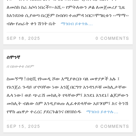
ለመስክ ስራ አሶሳ ነበረች፡፡‹‹እሺ›› የምትለውን ቃል ለመጀመሪያ ጊዜ
ከአንደበቱ ሲያወጣ በረጅም ስብሰባ ተጠምዳ ነበር፡፡ሞግዚቱን ‹‹ማማ››
ብሎ የጠራት ቀን ሽንት ቤት
ማንበብ ይቀጥሉ…
SEP 18, 2025
0 COMMENTS
ሰሞንኛ
በ
በዕውቀቱ ስዩም
ስሙኝማ ! በቲቪ የኮመዲ ሾው እሚያቀርቡ ባለ መዋያዎች አሉ ፤
የአንጀራ ጉዳይ ሆኖባቸው ነው አንጂ በርግጥ አንዳንዶቹ መክሊታቸው
ሌላ ነው፤ ወይ ጭራሽ መክሊት የላቸውም፤ እንደኔ እንደኔ፤ ልጆቻውን
መክሊት ብለው ስም እንዲያወጡ ሊፈቀድላቸው አይገባም፤ እና ትንሽ
የቸከ ጨዋታ ተረረር ያደርጉልንና በየሰክነዱ
ማንበብ ይቀጥሉ…
SEP 15, 2025
0 COMMENTS