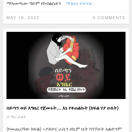
ማላመጫው ግድም የኮብልስቶን
ማንበብ ይቀጥሉ…
MAY 18, 2022
0 COMMENTS
ሰይጣን ወይ እግዜር የጀመሩት… እኔ የቀጠልኩት (ክፍል ሃያ ሁለት)
በ
ሜሪ ፈለቀ
(የመጨረሻው ክፍል) «ዶክተር ራሴን ሀኪም ቤት ካገኘሁት አልድንም