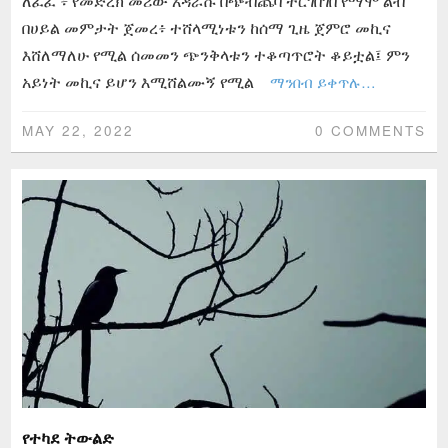
ለፈፈ ፥ የመድረክ መሪው አዳራሹ በጭብጨባ ተርገበገበ የማሞ ልብ
በሀይል መምታት ጀመረ፥ ተሸላሚነቱን ከሰማ ጊዜ ጀምሮ መኪና
እሸለማለሁ የሚል ሰመመን ጭንቅላቱን ተቆጣጥሮት ቆይቷል፤ ምን
አይነት መኪና ይሆን እሚሸልሙኝ የሚል
ማንበብ ይቀጥሉ…
MAY 22, 2022
0 COMMENTS
የተካደ ትውልድ