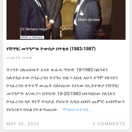
የሽግግር መንግሥቱ ትውስታ በጥቂቱ (1983-1987)
በ
አፈንዲ ሙተቂ
ትናንት በለጠፍኩት አንድ ጽሑፍ ግንቦት 19/1983 በለንደን
ስለተከፈተው ኮንፈረንስ ተናግሬ ነበር። እስቲ አሁን ደግሞ የለንደን
ኮንፈረንስ ቀጥተኛ ውጤት ስለነበረው የያኔው የኢትዮጵያ የሽግግር
መንግሥት እናውጋ። ከግንቦት 19-20/1983 በተካሄደው የለንደን
ኮንፈረንስ ላይ ዋነኛ ተሳታፊ የነበሩት አዲስ አበባን ጨምሮ አብዛኛውን
የሀገሪቱን ክፍል የተቆጣጠረው
ማንበብ ይቀጥሉ…
MAY 30, 2022
0 COMMENTS