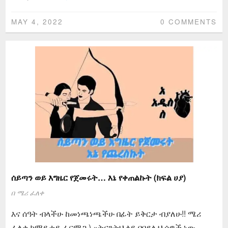
MAY 4, 2022
0 COMMENTS
ሰይጣን ወይ እግዜር የጀመሩት… እኔ የቀጠልኩት (ክፍል ሀያ)
በ
ሜሪ ፈለቀ
እና ሰዓት ብላችሁ ከመነጫነጫችሁ በፊት ይቅርታ ብያለሁ!! ሜሪ
ፈለቀ ከማይታይ ፊርማጋ ) «ትናንትህ ላይ በበደሉህ ሰዎች ነው