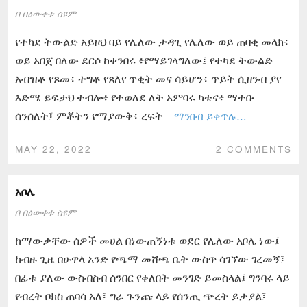
በ
በዕውቀቱ ስዩም
የተካደ ትውልድ አይዞህ ባይ የሌለው ታዳጊ የሌለው ወይ ጠባቂ መላክ፥
ወይ አበጀ በለው ደርሶ ከቀንበሩ ፥የማይገላግለው፤ የተካደ ትውልድ
አብዝቶ የጾመ፥ ተግቶ የጸለየ ጥቂት መና ሳይሆን፥ ጥይት ሲዘንብ ያየ
እድሜ ይፍታህ ተብሎ፥ የተወለደ ለት አምባሩ ካቴና፥ ማተቡ
ሰንሰለት፤ ምቾትን የማያውቅ፥ ረፍት
ማንበብ ይቀጥሉ…
MAY 22, 2022
2 COMMENTS
አቦሌ
በ
በዕውቀቱ ስዩም
ከማውቃቸው ሰዎች መሀል በነውጠኝነቱ ወደር የሌለው አቦሌ ነው፤
ከብዙ ጊዜ በሁዋላ አንድ የጫማ መሸጫ ቤት ውስጥ ሳገኘው ገረመኝ፤
በፊቱ ያለው ውስብስብ ሰንበር የቀለበት መንገድ ይመስላል፤ ግንባሩ ላይ
የብረት ቦክስ ጠባሳ አለ፤ ግራ ጉንጩ ላይ የሰንጢ ጭረት ይታያል፤