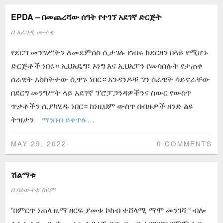
EPDA – በመጨረሻው ሰዓት የተገኘ አደገኛ ድርጅት
በ
አፈንዲ ሙተቂ
የደርግ መንግሥትን ለመደምሰስ ሲታገሉ የነበሩ ከደርዘን በላይ የሚሆኑ
ድርጅቶች ነበሩ። ኢህአዴግ፣ ኦነግ እና ኢህአፓን የመሳሰሉት የታጠቀ
ሰራዊት አስከትተው ሲዋጉ ነበር። አንዳንዶቹ ግን ሰራዊት ሳይኖራቸው
በደርግ መንግሥት ላይ አደገኛ ፕሮፓጋንዳዎችንና ስውር የውስጥ
ጥቃቶችን ሲያካሂዱ ነበር። ከነዚህም ውስጥ በብዙዎች ዘንድ ልዩ
ትዝታን
ማንበብ ይቀጥሉ…
MAY 29, 2022
0 COMMENTS
ሽልማቱ
በ
በዕውቀቱ ስዩም
“በምርጥ ነጠላ ዜማ ዘርፍ ያመቱ ኮከብ ተሸላሚ ማሞ መንገሻ “ ብሎ