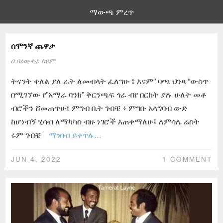
ማውጫ ምረጥ
ሰሞንኛ ጨዋታ
በ
በዕውቀቱ ስዩም
ትናንት ቀለል ያለ ራት ለመብላት ፈለግሁ ፤ እናም” ባጫ ህንጻ “ውስጥ
በሚገኘው የ”አማራ ባንክ” ቅርንጫፍ ጎራ ብየ በርከት ያሉ ሁለት መቶ
ብሮችን ሸመጠጥሁ፤ ምግብ ቤት ገብቼ ፥ ምግቡ አላግባብ ውድ
ከሆነብኝ ሂሳብ ለማካካስ ብዙ ነገሮች እጠቀማለሁ፤ ለምሳሌ ሬስት
ሩም ገብቼ
ማንበብ ይቀጥሉ…
JUN 4, 2022
1 COMMENT