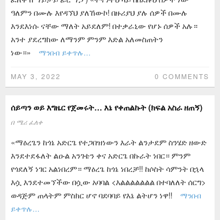
ዓለምን በሙሉ እየዳኘህ ያለኸውኮ! በዙሪያህ ያሉ ሰዎች በሙሉ
እንደእነሱ ናቸው ማለት አይደለም! በተቃራኒው የሆኑ ሰዎች አሉ።
አንተ ያደረግከው ለማንም ምንም እድል አለመስጠትን
ነው።»
ማንበብ ይቀጥሉ…
MAY 3, 2022
0 COMMENTS
ሰይጣን ወይ እግዜር የጀመሩት… እኔ የቀጠልኩት (ክፍል አስራ ዘጠኝ)
በ
ሜሪ ፈለቀ
«ማዕረጌን ከጎኔ አድርጌ የተጋበዝነውን እራት ልንታደም ስንሄድ ዘውድ
እንደተደፋለት ልዑል አንገቴን ቀና አድርጌ በኩራት ነበር። ምንም
የጎደለኝ ነገር አልነበረም። ማዕረጌ ከጎኔ ነበረቻ!! ከሶስት ሳምንት በኋላ
እሷ እንደተመኘችው በሷው አባባል <እልልልልልልል በተባለለት ሰርግ>
ወዳጅም ጠላትም ምስክር ሆኖ ባደባባይ የእኔ ልትሆን ነዋ!!
ማንበብ
ይቀጥሉ…