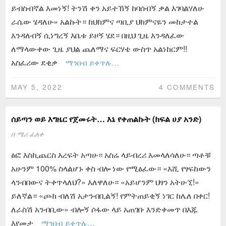
ይብስብኛል እመነኝ! ትንሽ ቀን አይተኸኝ ከባሰብኝ ቃል እገባልሃለሁ
ራሴው ሄዳለሁ» አልኩት። ከህክምና ጣቢያ ህክምናዬን መከታተል
እንዳለብኝ ሲነግረኝ እቤቱ ይዞኝ ሄደ። በዚህ ጊዜ እንዳለፈው
ለማላውቀው ጊዜ ያህል ጨለማና ፍርሃቴ ውስጥ አልነከርም!!
አስፈሪው ደቂቃ
ማንበብ ይቀጥሉ…
MAY 5, 2022
4 COMMENTS
ሰይጣን ወይ እግዜር የጀመሩት… እኔ የቀጠልኩት (ክፍል ሀያ አንድ)
በ
ሜሪ ፈለቀ
ፅፎ እስኪጨርስ እረፍት አጣሁ። አስሬ ላይብረሪ እመላለሳለሁ። ጣቶቹ
አሁንም 100% ስላልሆኑ ቀስ ብሎ ነው የሚፅፈው። «እሺ የፃፍከውን
ላንብበውና ትቀጥላለህ?» እለዋለሁ። «አይሆንም ህፃን አትሁኚ!»
ይለኛል። «ጮክ ብለሽ አታንብቢልኝ! የምትጠይቂኝ ነገር ከሌለ በቀር!
ለራስሽ አንብቢው» ብሎኝ ሶፋው ላይ አጠገቡ እንድቀመጥ በእጁ
እየመታ
ማንበብ ይቀጥሉ…