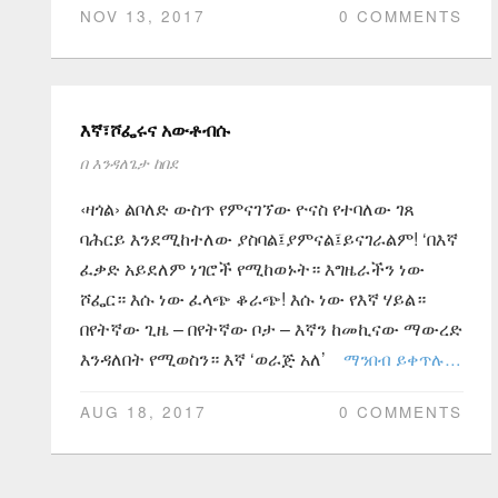
NOV 13, 2017
0 COMMENTS
እኛ፣ሾፌሩና አውቶብሱ
በ
እንዳለጌታ ከበደ
‹ዛጎል› ልቦለድ ውስጥ የምናገኘው ዮናስ የተባለው ገጸ
ባሕርይ እንደሚከተለው ያስባል፤ያምናል፤ይናገራልም! ‘በእኛ
ፈቃድ አይደለም ነገሮች የሚከወኑት። እግዜራችን ነው
ሾፌር። እሱ ነው ፈላጭ ቆራጭ! እሱ ነው የእኛ ሃይል።
በየትኛው ጊዜ – በየትኛው ቦታ – እኛን ከመኪናው ማውረድ
እንዳለበት የሚወስን። እኛ ‘ወራጅ አለ’
ማንበብ ይቀጥሉ…
AUG 18, 2017
0 COMMENTS