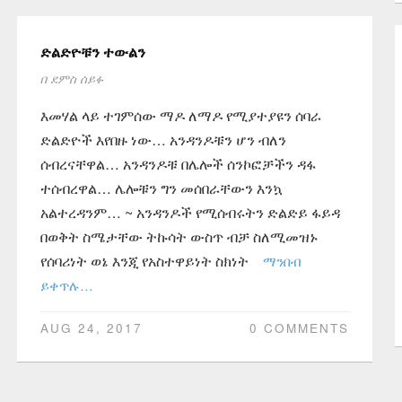
ድልድዮቹን ተውልን
በ
ደምስ ሰይፉ
እመሃል ላይ ተገምሰው ማዶ ለማዶ የሚያተያዩን ሰባራ
ድልድዮች እየበዙ ነው… አንዳንዶቹን ሆን ብለን
ሰብረናቸዋል… አንዳንዶቹ በሌሎች ሰንኮፎቻችን ዳፋ
ተሰብረዋል… ሌሎቹን ግን መሰበራቸውን እንኳ
አልተረዳንም… ~ አንዳንዶች የሚሰብሩትን ድልድይ ፋይዳ
በወቅት ስሜታቸው ትኩሳት ውስጥ ብቻ ስለሚመዝኑ
የሰባሪነት ወኔ እንጂ የአስተዋይነት ስክነት
ማንበብ
ይቀጥሉ…
AUG 24, 2017
0 COMMENTS