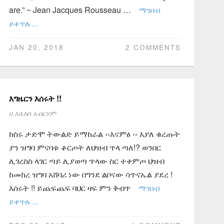
are.” ~ Jean Jacques Rousseau …
ማንበብ
ይቀጥሉ…
JAN 20, 2018
2 COMMENTS
እግዜርን እሰሩት !!
በ
አሌክስ አብርሃም
ከስሩ ታድሞ ትውልድ ይማከራል ‹‹እናምፅ ›› እያለ ቁረጡት
ያን ዝግባ ምናባቱ ቆርጦት ለህዝብ ጥላ ጣለ!? ወንበር
ሊገረስስ ላገር ጣይ ሊያወጣ ጥላው ስር ተቀምጦ ህዝብ
ከመከረ ዝግባ አሸባሪ ነው በግንደ ልቦናው ሳጥናኤል ያደረ !
እሰሩት !! ይጨፍጨፍ ባህር ዛፍ ምን ቅብጥ
ማንበብ
ይቀጥሉ…