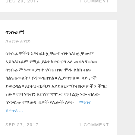
DEC 20, 2017
1 COMMENT
ሳንሱራም!
በ
አገኘሁ አሰግድ
ሳንሱራሞችን አትከልክሏቸው፣ ብትከለክሏቸውም
አይከለኩልም የሚል ያልተከተበ ህግ አለ መሰለኝ።ሰዉ
ሳንሱራም ነው። ያንተ ሃሳብ በገዛ ሞዱ ልክክ ብሎ
ካልገጠመለት፣ ይጎመዝዘዋል። ሊያጣጥለው ላይ ታች
ይወርዳል። አይዞህ ብቻህን አይደለህም፤የብዙዎቻችን ችግር
ነው። የገዛ ሃሳብን እያሽሞኖሞኑ፣ የገዛ ልጅ ነው ብለው
ከነንፍጡ የሚወዱ ሰዎች የሌሎች ለየት
ማንበብ
ይቀጥሉ…
SEP 27, 2017
1 COMMENT