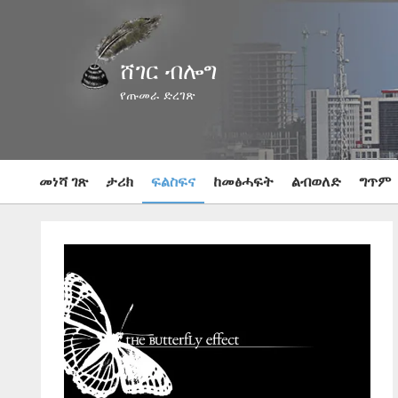
ሸገር ብሎግ
የጡመራ ድረገጽ
መነሻ ገጽ
ታሪክ
ፍልስፍና
ከመፅሓፍት
ልብወለድ
ግጥም