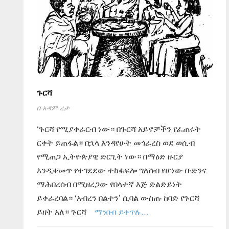
ጉርሻ
በ
አዳም ረታ
‘ጉርሻ የሚያቀራርብ ነው። በጉርሻ አይኖቻችን የፈጠሩት
ርቀት ይጠፋል። በኋላ እንዳየሁት መጎራረስ ወደ ወሲብ
የሚጠጋ ኢትዮጵያዊ ድርጊት ነው። በማዕድ ዙርያ
እንዲቀመጥ የተገደደው ተከፋፍሎ ግለሰብ የሆነው ቡድንና
ማሕበረሰብ በሚዘረጋው የበላተኛ እጅ ድልድይነት
ይቀራረባል። ‘አብረን በልተን’ ሲባል ውስጡ ከባድ የጉርሻ
ይዘት አለ። ጉርሻ
ማንበብ ይቀጥሉ…