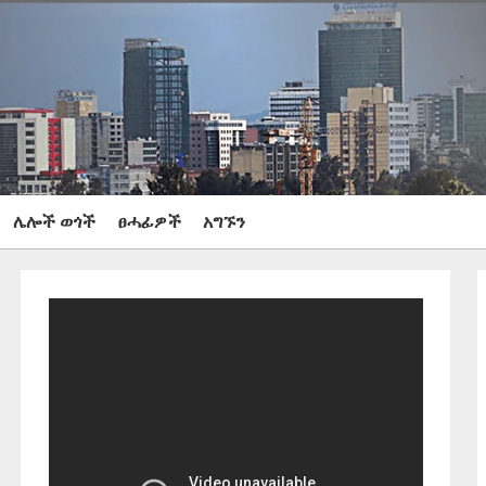
ሌሎች ወጎች
ፀሓፊዎች
አግኙን