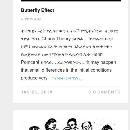
Butterfly Effect
በ
ደምስ ሰይፉ
ተተንባይ ኑረት የሌላቸውን ሁነቶች የሚተነትነው ሒሳባዊ
ንድፈ-ሃሳብ Chaos Theory ይባላል… ትወራው በዚህ
ስም ከመጠራቱ በፊት መገለጫ ባሕሪያቱን ለመተንተን
የመጀመሪያ ነው የሚባልለት የሒሳብ ሊቅ Henri
Poincaré ይባላል… ፈረንሳዊ ነው… “It may happen
that small differences in the initial conditions
produce very
ማንበብ ይቀጥሉ…
JAN 26, 2018
0 COMMENTS