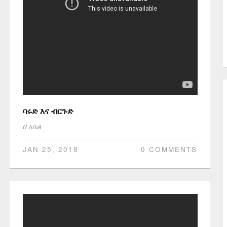
ባሩድ እና ብርጉድ
በ
አቤል
JAN 25, 2018
0 COMMENTS