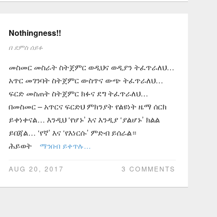
Nothingness!!
በ
ደምስ ሰይፉ
መስመር መስራት ስትጀምር ወዲህና ወዲያን ትፈጥራለህ…
አጥር መገንባት ስትጀምር ውስጥና ውጭ ትፈጥራለህ…
ፍርድ መስጠት ስትጀምር ክፉና ደግ ትፈጥራለህ…
በመስመር – አጥርና ፍርድህ ምክንያት የልዩነት ዜማ ሰርክ
ይቀነቀናል… እንዲህ ‘የሆኑ’ እና እንዲያ ‘ያልሆኑ’ ክልል
ይበጃል… ‘የኛ’ እና ‘የእነርሱ’ ምድብ ይሰራል።
ሕይወት
ማንበብ ይቀጥሉ…
AUG 20, 2017
3 COMMENTS