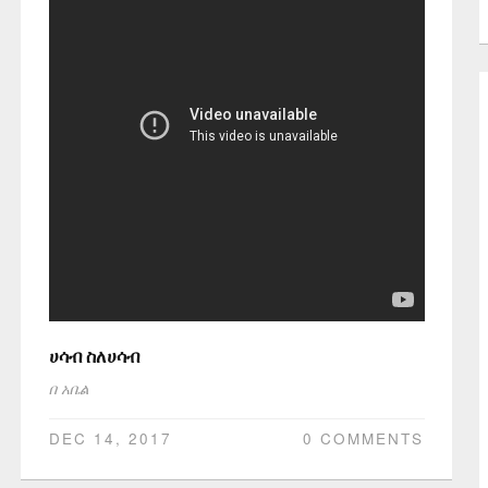
ሀሳብ ስለሀሳብ
በ
አቤል
DEC 14, 2017
0 COMMENTS